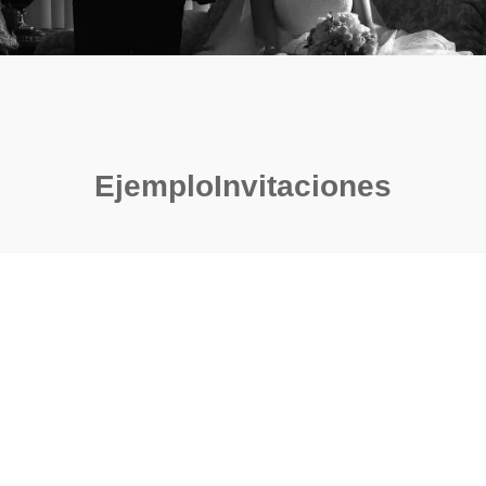
EjemploInvitaciones