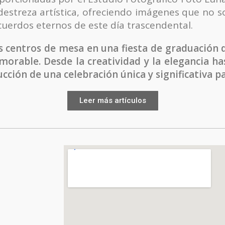
streza artística, ofreciendo imágenes que no so
uerdos eternos de este día trascendental.
os centros de mesa en una fiesta de graduación
orable. Desde la creatividad y la elegancia has
cción de una celebración única y significativa p
Leer más artículos
Información investigada por
Agencia de marketing digital en Aguascalientes