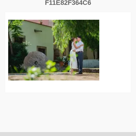
F11E82F364C6