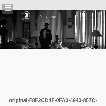
original-F8F2CD4F-0FA0-4940-857C-