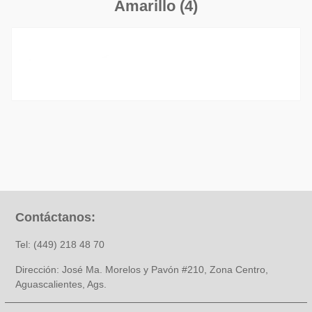
Amarillo (4)
Contáctanos:
Tel: (449) 218 48 70
Dirección: José Ma. Morelos y Pavón #210, Zona Centro,
Aguascalientes, Ags.