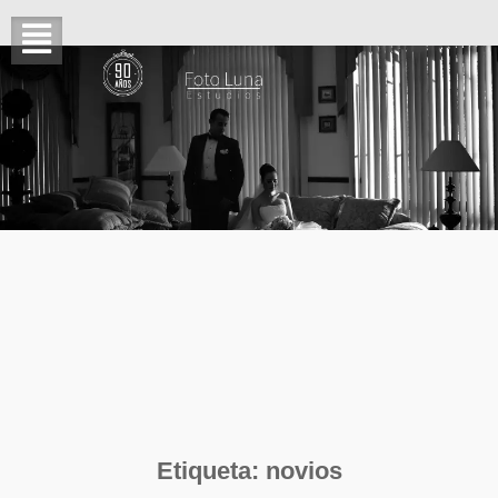
Etiqueta:
novios