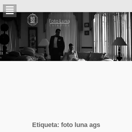
Etiqueta:
foto luna ags