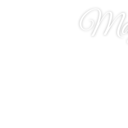
May
00
0
Días
Hora