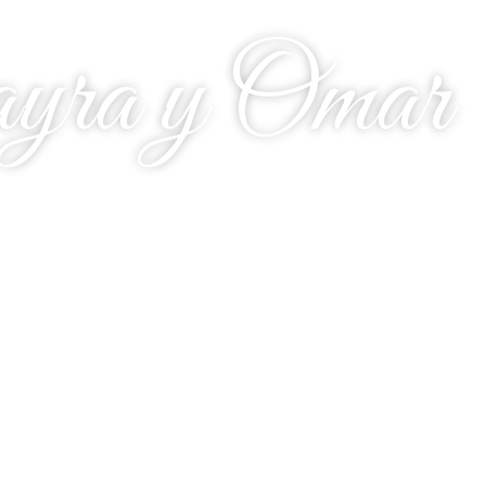
ra y Omar
0
00
s
Minutos